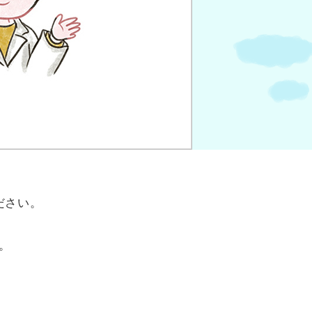
ださい。
。
。