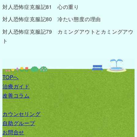
対人恐怖症克服記81 心の重り
対人恐怖症克服記80 冷たい態度の理由
対人恐怖症克服記79 カミングアウトとカミングアウ
ト
TOPへ
治療ガイド
改善コラム
カウンセリング
自助グループ
お問合せ