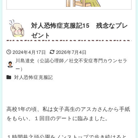
対人恐怖症克服記15 残念なプレ
ゼント
2024年4月17日
2026年7月4日
投稿日
更新日
川島達史（公認心理師／社交不安症専門カウンセラ
著
ー）
者
カテゴリー
対人恐怖症克服記
高校1年の頃、私は女子高生のアスカさんから手紙
をもらい、１回目のデートに臨みました。
１時間井之頭公園をノンストップで歩き続けると