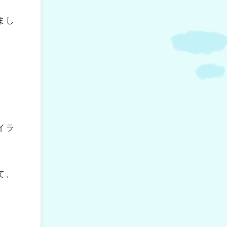
まし
イラ
て、