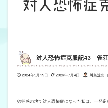
対人恐怖症克服記43 雀
2024年5月19日
2026年7月4日
川島達史
投稿日
更新日
著
者
劣等感の塊で対人恐怖症になった私は、一発逆