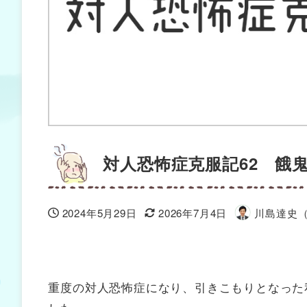
対人恐怖症克服記62 餓
2024年5月29日
2026年7月4日
川島達史
投稿日
更新日
著
者
重度の対人恐怖症になり、引きこもりとなった