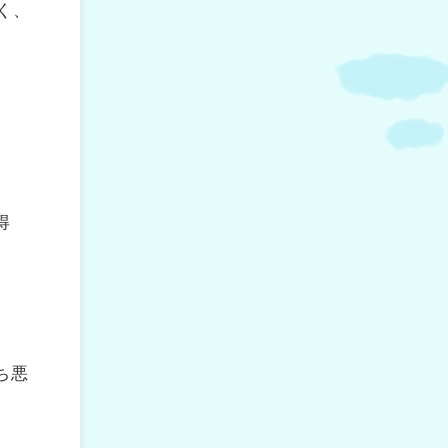
く、
得
ち悪